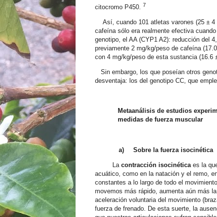
7
citocromo P450.
Así, cuando 101 atletas varones (25 ± 4 a
cafeína sólo era realmente efectiva cuando
genotipo, el AA (CYP1 A2): reducción del 4
previamente 2 mg/kg/peso de cafeína
(17.
con 4 mg/kg/peso de esta sustancia
(16.6 
Sin embargo, los que poseían otros genoti
desventaja: los del genotipo CC, que emple
Metaanálisis de estudios experim
medidas de fuerza muscular
a)
Sobre la fuerza isocinética
La
contracción isocinética
es la qu
acuático, como en la natación y el remo, e
constantes a lo largo de todo el movimient
movemos más rápido, aumenta aún más la re
aceleración voluntaria del movimiento (br
fuerza de frenado. De esta suerte, la ausen