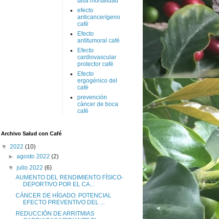
tasa mortalidad
efecto
anticancerígeno
café
Efecto
antitumoral café
Efecto
cardiovascular
protector café
Efecto
ergogénico del
café
prevención
cáncer de boca
café
Archivo Salud con Café
▼
2022
(10)
►
agosto 2022
(2)
▼
julio 2022
(6)
AUMENTO DEL RENDIMIENTO FÍSICO-
DEPORTIVO POR EL CA...
CÁNCER DE HÍGADO: POTENCIAL
EFECTO PREVENTIVO DEL ...
REDUCCIÓN DE ARRITMIAS