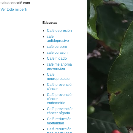
saludconcafé.com
Ver todo mi perfil
Etiquetas
Café depresión
café
antidepresivo
café cerebro
café corazón
Café hígado
café melanoma
prevención
Café
neuroprotector
Café prevención
cáncer
Café prevención
cáncer
endometrio
Café prevención
cáncer hígado
Café reducción
mortalidad
Café reducción