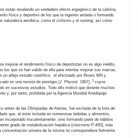
os están revelando un verdadero efecto ergogénico de la cafeína,
nto físico y deportivo de los que la ingieren aislada o formando
de naturaleza aeróbica, como el ciclismo y el
running
, así como
 mejorar el rendimiento físico de deportistas no es algo inédito,
s los que se han valido de ella para intentar mejorar sus marcas,
n un añejo estudio científico, el efectuado por Rivers WH y
1
icado en una revista de prestigio (
J. Physiol.
1907),
cuyos
ndo en sucesivos estudios. Todo ello motivó que durante muchos
te y, por tanto, prohibida por la Agencia Mundial Antidopaje
 antes de las Olimpiadas de Atenas, fue excluida de la lista de
ado que, al estar incluida en numerosas bebidas y alimentos,
ían incorporado truculentamente, sino formando parte de hábitos
iferente grado de metabolización hepática (citocromo P-450), más
a concentración urinaria de la misma no correspondiera fielmente