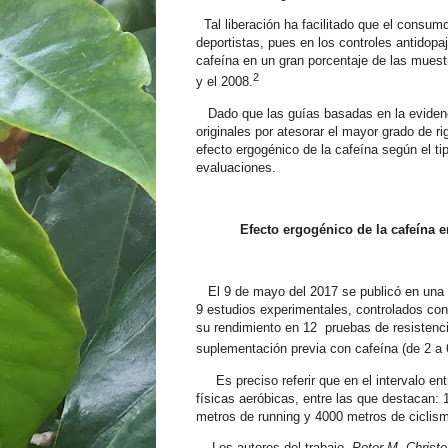
Tal liberación ha facilitado que el consumo
deportistas, pues en los controles antidopa
cafeína en un gran porcentaje de las muest
2
y el 2008.
Dado que las guías basadas en la evidenci
originales por atesorar el mayor grado de r
efecto ergogénico de la cafeína según el tipo
evaluaciones.
Efecto ergogénico de la cafeína e
El 9 de mayo del 2017 se publicó en una r
9 estudios experimentales, controlados co
su rendimiento en 12 pruebas de resistenc
suplementación previa con cafeína (de 2 a
Es preciso referir que en el intervalo en
físicas aeróbicas, entre las que destacan:
metros de running y 4000 metros de ciclis
Los autores del trabajo,
Peter M. Christ