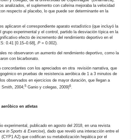
os analizados, el suplemento con cafeína mejoraba la velocidad
con respecto al placebo, lo que puede ser determinante en la
s aplicaron el correspondiente aparato estadístico (que incluyó la
l grupo experimental y el control, partido la desviación típica en la
nificativo efecto de incremento del rendimiento deportivo en el
ES: 0.41 [0.15–0.68],
P
= 0.002).
es no observaron un aumento del rendimiento deportivo, como la
ciaron con bicarbonato.
oncordantes con los apreciados en otra revisión narrativa, que
gogénico en pruebas de resistencia aeróbica de 1 a 3 minutos de
os observados en ejercicios de mayor duración, que llegan a
5
6
y Smith, 2004;
Ganio y colegas, 2009)
.
 aeróbico en atletas
o experimental, publicado en agosto del 2018, en una revista
ce in Sports & Exercise
), dado que reveló una interacción entre el
s (CYP1 A2) que codifican su metabolización hepática por el