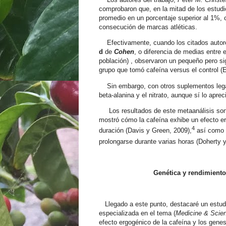
comprobaron que, en la mitad de los estudi
promedio en un porcentaje superior al 1%, 
consecución de marcas atléticas.
Efectivamente, cuando los citados autore
d
de
Cohen
, o diferencia de medias entre e
población) , observaron un pequeño pero sig
grupo que tomó cafeína versus el control
(
Sin embargo, con otros suplementos legal
beta-alanina y el nitrato, aunque sí lo apre
Los resultados de este metaanálisis son c
mostró cómo la cafeína exhibe un efecto er
4
duración (Davis y Green, 2009),
así como l
prolongarse durante varias horas (Doherty 
Genética y rendimiento
Llegado a este punto, destacaré un estudi
especializada en el tema (
Medicine & Scien
efecto ergogénico de la cafeína y los gene