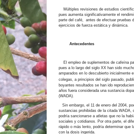
Múltiples revisiones de estudios científic
pues aumenta significativamente el rendimie
parte del café, antes de efectuar pruebas 
ejercicios de fuerza estática y dinámica.
Antecedentes
El empleo de suplementos de cafeína para
pues a lo largo del siglo XX han sido mucho
amparados en lo descubierto inicialmente e
colegas, a principios del siglo pasado, publ
boyantes resultados se han ido reproducie
años fuera considerada una sustancia dopan
(WADA).
Sin embargo, el 11 de enero del 2004, poco
sustancias prohibidas de la citada WADA, d
podría sancionarse a atletas que no la hab
sociales y cotidianos. Por otra parte, el d
rápido o más lento, podría determinar que l
con la dosis ingerida.