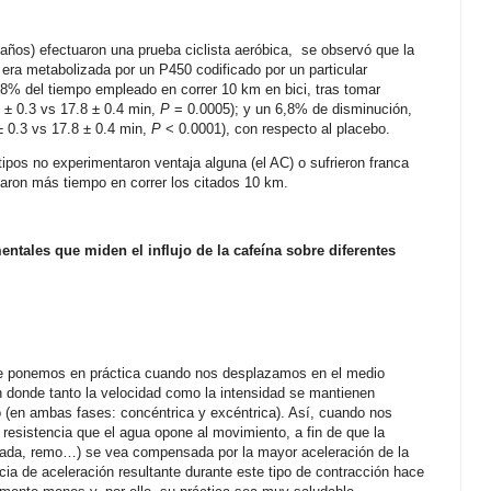
ños) efectuaron una prueba ciclista aeróbica, se observó que la
 era metabolizada por un P450 codificado por un particular
,8% del tiempo empleado en correr 10 km en bici, tras tomar
0 ± 0.3 vs 17.8 ± 0.4 min,
P
= 0.0005)
; y un 6,8% de disminución,
± 0.3 vs 17.8 ± 0.4 min,
P
< 0.0001), con respecto al placebo.
pos no experimentaron ventaja alguna (el AC) o sufrieron franca
aron más tiempo en correr los citados 10 km.
entales que miden el influjo de la cafeína sobre diferentes
e ponemos en práctica cuando nos desplazamos en el medio
n donde tanto la velocidad como la intensidad se mantienen
o (en ambas fases: concéntrica y excéntrica). Así, cuando nos
sistencia que el agua opone al movimiento, a fin de que la
azada, remo…) se vea compensada por la mayor aceleración de la
cia de aceleración resultante durante este tipo de contracción hace