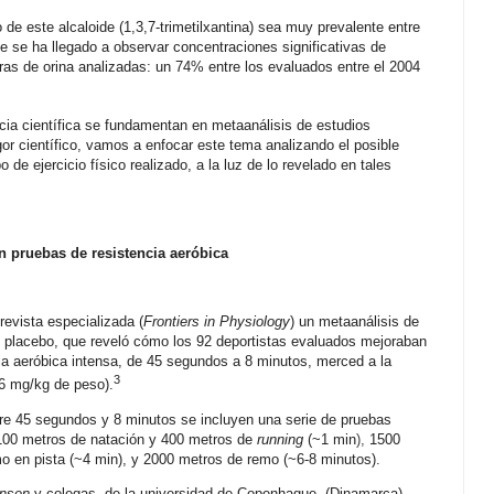
 de este alcaloide (1,3,7-trimetilxantina) sea muy prevalente entre
je se ha llegado a observar concentraciones significativas de
ras de orina analizadas: un 74% entre los evaluados entre el 2004
a científica se fundamentan en metaanálisis de estudios
igor científico, vamos a enfocar este tema analizando el posible
 de ejercicio físico realizado, a la luz de lo revelado en tales
n pruebas de resistencia aeróbica
evista especializada (
Frontiers in Physiology
) un metaanálisis de
n placebo, que reveló cómo los 92 deportistas evaluados mejoraban
ia aeróbica intensa, de 45 segundos a 8 minutos, merced a la
3
 6 mg/kg de peso).
tre 45 segundos y 8 minutos se incluyen una serie de pruebas
 100 metros de natación y 400 metros de
running
(
~1 min
),
1500
mo en pista
(
~4 min), y 2000 metros de remo
(
~6-8 minutos).
ensen
y colegas, de la universidad de Copenhague (Dinamarca),