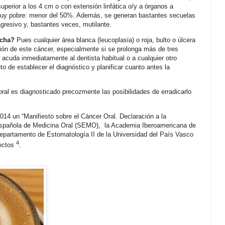
perior a los 4 cm o con extensión linfática o/y a órganos a
s muy pobre: menor del 50%. Además, se generan bastantes secuelas
gresivo y, bastantes veces, mutilante.
echa?
Pues cualquier área blanca (leucoplasia) o roja, bulto o úlcera
ión de este cáncer, especialmente si se prolonga más de tres
cuda inmediatamente al dentista habitual o a cualquier otro
eto de establecer el diagnóstico y planificar cuanto antes la
oral es diagnosticado precozmente las posibilidades de erradicarlo
2014 un “Manifiesto sobre el Cáncer Oral. Declaración a la
spañola de Medicina Oral (SEMO),
la Academia Iberoamericana de
epartamento de Estomatología II de la Universidad del País Vasco
4
pectos
.