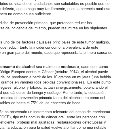
ábitos de vida de los ciudadanos son saludables es posible que no
su defecto, que lo haga muy tardíamente, pues la herencia morbosa
pero no como causa suficiente.
idas de prevención primaria, que pretenden reducir los
asa de incidencia del mismo, pueden resumirse en los siguientes
es uno de los factores causales principales de este tumor maligno,
que reducir tanto la incidencia como la prevalencia de este
 en gran parte del mundo, dado que representa la primera causa de
consumo de alcohol
sea realmente
moderado
, dado que, como
ódigo Europeo contra el Cáncer (octubre 2014), el alcohol puede
e los previstas: a partir de los 10 gramos en mujeres (una bebida
20 gramos en varones (dos bebidas convencionales).
En este punto
legales, alcohol y tabaco, actúan sinérgicamente, potenciando el
al que cánceres de laringe y esófago. Por lo tanto, la educación
e medida de prevención primaria tanto del alcoholismo como del
sables de hasta el 75% de los cánceres de boca.
Se ha observado un incremento relevante del riesgo del carcinoma
COCE), tipo más común de cáncer oral, entre las personas con
 deficiente, prótesis mal ajustadas, restauraciones defectuosas y
a, la educación para la salud vuelve a brillar como una notable