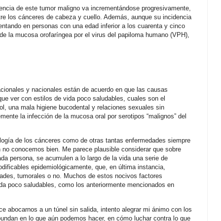
dencia de este tumor maligno va incrementándose progresivamente,
tre los cánceres de cabeza y cuello. Además, aunque su incidencia
entando en personas con una edad inferior a los cuarenta y cinco
e de la mucosa orofaríngea por el virus del papiloma humano (VPH),
nacionales y nacionales están de acuerdo en que las causas
ue ver con estilos de vida poco saludables, cuales son el
l, una mala higiene bucodental y relaciones sexuales sin
ente la infección de la mucosa oral por serotipos “malignos” del
ología de los cánceres como de otras tantas enfermedades siempre
 no conocemos bien. Me parece plausible considerar que sobre
da persona, se acumulen a lo largo de la vida una serie de
dificables epidemiológicamente, que, en última instancia,
dades, tumorales o no. Muchos de estos nocivos factores
vida poco saludables, como los anteriormente mencionados en
ce abocarnos a un túnel sin salida, intento alegrar mi ánimo con los
bundan en lo que aún podemos hacer, en cómo luchar contra lo que