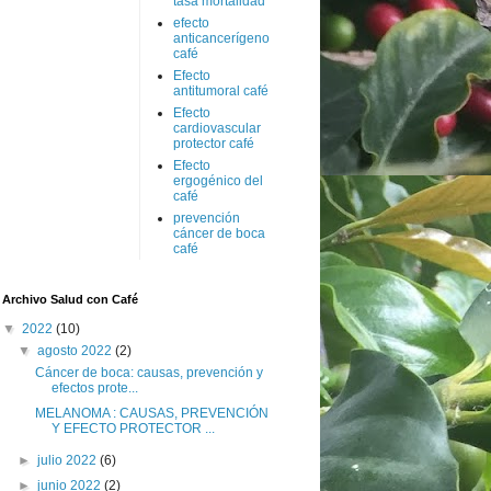
tasa mortalidad
efecto
anticancerígeno
café
Efecto
antitumoral café
Efecto
cardiovascular
protector café
Efecto
ergogénico del
café
prevención
cáncer de boca
café
Archivo Salud con Café
▼
2022
(10)
▼
agosto 2022
(2)
Cáncer de boca: causas, prevención y
efectos prote...
MELANOMA : CAUSAS, PREVENCIÓN
Y EFECTO PROTECTOR ...
►
julio 2022
(6)
►
junio 2022
(2)