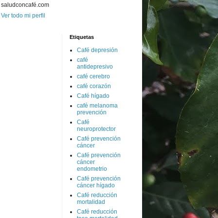
saludconcafé.com
Ver todo mi perfil
Etiquetas
Café depresión
café
antidepresivo
café cerebro
café corazón
Café hígado
café melanoma
prevención
Café
neuroprotector
Café prevención
cáncer
Café prevención
cáncer
endometrio
Café prevención
cáncer hígado
Café reducción
mortalidad
Café reducción