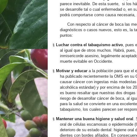
parece inevitable. De esta suerte,
si los h
se desarrolle tal o cual enfermedad o, en 
podrá comportarse como causa necesaria, 
Con respecto al cáncer de boca las med
diagnósticos o casos nuevos, esto es, la t
puntos:
§
Luchar contra el tabaquismo activo
, pues 
al igual que de otros muchos. Habrá, pues, 
inmisericorde asesino, legalmente aceptado
muerte evitable en Occidente.
§
Motivar y educar
a la población para que el
ha publicado recientemente la OMS en su C
causar cáncer con ingestas más modestas d
alcohólica estándar) y por encima de los 
es bueno resaltar que nuestras dos drogas 
riesgo de desarrollar cáncer de boca, al igu
para la salud se convierte en una excelent
tabaquismo, los cuales parecen ser respon
§
Mantener una buena higiene y salud oral
. 
oral de células escamosas o epidermoide (
deterioro de su estado dental: higiene oral
dientes con bordes afilados. En consecuenci