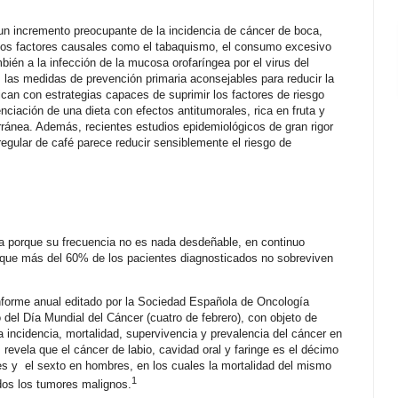
un incremento preocupante de la incidencia de cáncer de boca,
idos factores causales como el tabaquismo, el consumo excesivo
bién a la infección de la mucosa orofaríngea por el virus del
as medidas de prevención primaria aconsejables para reducir la
ican con estrategias capaces de suprimir los factores de riesgo
nciación de una dieta con efectos antitumorales, rica en fruta y
rránea. Además, recientes estudios epidemiológicos de gran rigor
egular de café parece reducir sensiblemente el riesgo de
a porque su frecuencia no es nada desdeñable, en continuo
 que más del 60% de los pacientes diagnosticados no sobreviven
nforme anual editado por la Sociedad Española de Oncología
el Día Mundial del Cáncer (cuatro de febrero), con objeto de
a incidencia, mortalidad, supervivencia y prevalencia del cáncer en
revela que el cáncer de labio, cavidad oral y faringe es el décimo
es y
el sexto en hombres, en los cuales la mortalidad del mismo
1
odos los tumores malignos.