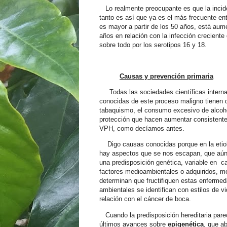
Lo realmente preocupante es que la inci
tanto es así que ya es el más frecuente en
es mayor a partir de los 50 años, está aum
años en relación con la infección crecient
sobre todo por los serotipos 16 y 18.
Causas y prevención primaria
Todas las sociedades científicas inter
conocidas de este proceso maligno tienen q
tabaquismo, el consumo excesivo de alcoho
protección que hacen aumentar consistentem
VPH, como decíamos antes.
Digo causas conocidas porque en la eti
hay aspectos que se nos escapan, que aún
una predisposición genética, variable en
ca
factores medioambientales o adquiridos, mo
determinan que fructifiquen estas enferme
ambientales se identifican con estilos de 
relación con el cáncer de boca.
Cuando la predisposición hereditaria pare
últimos avances sobre
epigenética
, que a