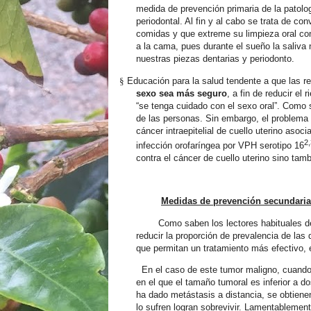
medida de prevención primaria de la patol
periodontal. Al fin y al cabo se trata de c
comidas y que extreme su limpieza oral con
a la cama, pues durante el sueño la saliva
nuestras piezas dentarias y periodonto.
§
Educación para la salud tendente a que las re
sexo sea más seguro
, a fin de reducir el
“se tenga cuidado con el sexo oral”. Como s
de las personas. Sin embargo, el problema
cáncer intraepitelial de cuello uterino asoc
2,
infección orofaríngea por VPH serotipo 16
contra el cáncer de cuello uterino sino tam
Medidas de prevención secundaria
Como saben los lectores habituales d
reducir la proporción de prevalencia de la
que permitan un tratamiento más efectivo,
En el caso de este tumor maligno, cuando 
en el que el tamaño tumoral es inferior a do
ha dado metástasis a distancia, se obtiene
lo sufren logran sobrevivir. Lamentableme