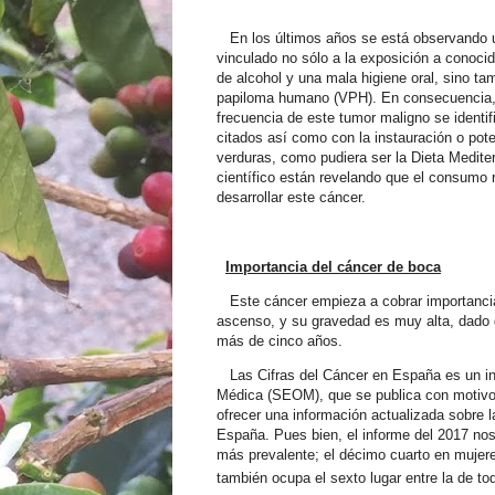
En los últimos años se está observando 
vinculado no sólo a la exposición a conoc
de alcohol y una mala higiene oral, sino tam
papiloma humano (VPH). En consecuencia, l
frecuencia de este tumor maligno se identif
citados así como con la instauración o pote
verduras, como pudiera ser la Dieta Medite
científico están revelando que el consumo r
desarrollar este cáncer.
Importancia del cáncer de boca
Este cáncer empieza a cobrar importanci
ascenso, y su gravedad es muy alta, dado
más de cinco años.
Las Cifras del Cáncer en España es un i
Médica (SEOM), que se publica con motivo d
ofrecer una información actualizada sobre l
España. Pues bien, el informe del 2017 nos 
más prevalente; el décimo cuarto en mujer
también ocupa el sexto lugar entre la de t