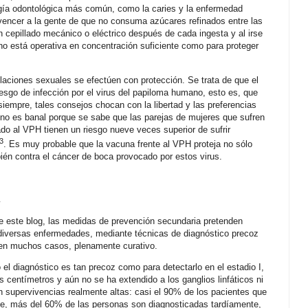
ogía odontológica más común, como la caries y la enfermedad
onvencer a la gente de que no consuma azúcares refinados entre las
 cepillado mecánico o eléctrico después de cada ingesta y al irse
 no está operativa en concentración suficiente como para proteger
laciones sexuales se efectúen con protección. Se trata de que el
 riesgo de infección por el virus del papiloma humano, esto es, que
iempre, tales consejos chocan con la libertad y las preferencias
 no es banal porque se sabe que las parejas de mujeres que sufren
iado al VPH tienen un riesgo nueve veces superior de sufrir
3
. Es muy probable que la vacuna frente al VPH proteja no sólo
bién contra el cáncer de boca provocado por estos virus.
e este blog, las medidas de prevención secundaria pretenden
s diversas enfermedades, mediante técnicas de diagnóstico precoz
 en muchos casos, plenamente curativo.
el diagnóstico es tan precoz como para detectarlo en el estadio I,
s centímetros y aún no se ha extendido a los ganglios linfáticos ni
n supervivencias realmente altas: casi el 90% de los pacientes que
nte, más del 60% de las personas son diagnosticadas tardíamente,